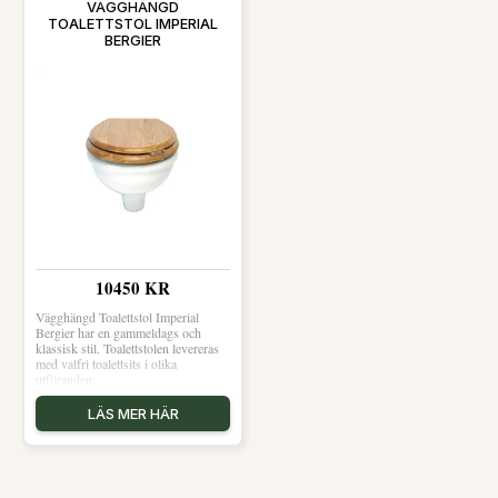
VÄGGHÄNGD
TOALETTSTOL IMPERIAL
BERGIER
10450 KR
Vägghängd Toalettstol Imperial
Bergier har en gammeldags och
klassisk stil. Toalettstolen levereras
med valfri toalettsits i olika
utföranden.
LÄS MER HÄR