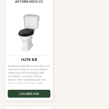
ASTORIA DECO CC
16250 KR
Toalettstol Imperial Astoria Deco CC
i klassisk design är en golvstående
toalett med universalutlopp eller
golvutlopp. Levereras med en
plastsits eller mjukstängande och
massiv träsits som finns i olika
färger.
LÄS MER HÄR