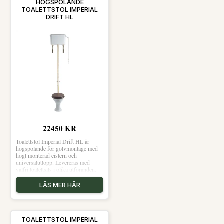
HÖGSPOLANDE
TOALETTSTOL IMPERIAL
DRIFT HL
22450 KR
Toalettstol Imperial Drift HL är
högspolande för golvmontage med
högt monterad cistern och
universalutlopp. Levereras med
valfri toalettsits i olika utföranden.
LÄS MER HÄR
TOALETTSTOL IMPERIAL