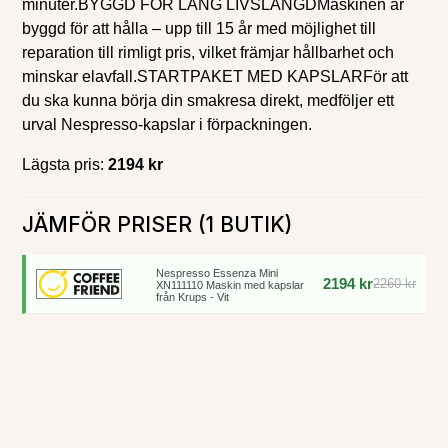
minuter.BYGGD FÖR LÅNG LIVSLÄNGDMaskinen är
byggd för att hålla – upp till 15 år med möjlighet till
reparation till rimligt pris, vilket främjar hållbarhet och
minskar elavfall.STARTPAKET MED KAPSLARFör att
du ska kunna börja din smakresa direkt, medföljer ett
urval Nespresso-kapslar i förpackningen.
Lägsta pris:
2194 kr
JÄMFÖR PRISER (1 BUTIK)
Nespresso Essenza Mini
2194 kr
2260 kr
XN111110 Maskin med kapslar
från Krups - Vit