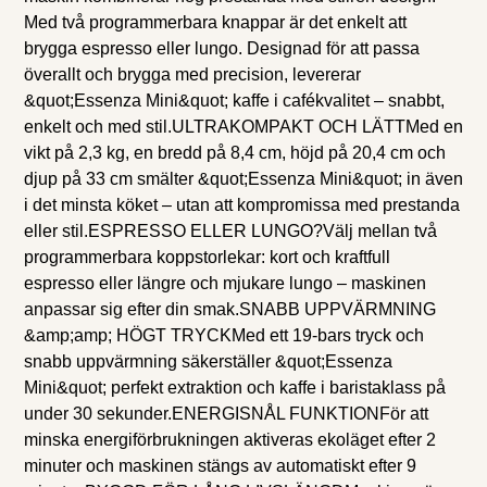
Med två programmerbara knappar är det enkelt att
brygga espresso eller lungo. Designad för att passa
överallt och brygga med precision, levererar
&quot;Essenza Mini&quot; kaffe i cafékvalitet – snabbt,
enkelt och med stil.ULTRAKOMPAKT OCH LÄTTMed en
vikt på 2,3 kg, en bredd på 8,4 cm, höjd på 20,4 cm och
djup på 33 cm smälter &quot;Essenza Mini&quot; in även
i det minsta köket – utan att kompromissa med prestanda
eller stil.ESPRESSO ELLER LUNGO?Välj mellan två
programmerbara koppstorlekar: kort och kraftfull
espresso eller längre och mjukare lungo – maskinen
anpassar sig efter din smak.SNABB UPPVÄRMNING
&amp;amp; HÖGT TRYCKMed ett 19-bars tryck och
snabb uppvärmning säkerställer &quot;Essenza
Mini&quot; perfekt extraktion och kaffe i baristaklass på
under 30 sekunder.ENERGISNÅL FUNKTIONFör att
minska energiförbrukningen aktiveras ekoläget efter 2
minuter och maskinen stängs av automatiskt efter 9