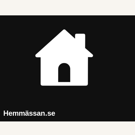
Hemmässan.se
Tips och idéer för ett trivsammare hem. Produkter och
inspiration inom
kök
,
vardagsrum
,
sovrum
,
badrum
och