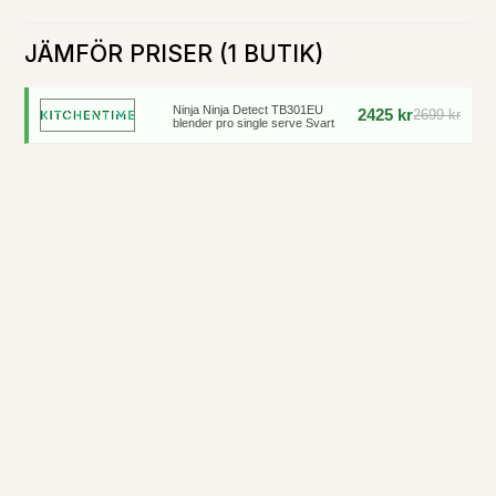
JÄMFÖR PRISER (1 BUTIK)
Ninja Ninja Detect TB301EU
2425 kr
2699 kr
blender pro single serve Svart