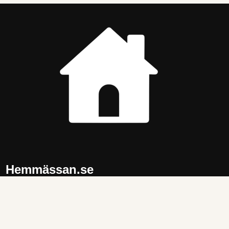
Hemmässan.se
Tips och idéer för ett trivsammare hem. Produkter och
inspiration inom
kök
,
vardagsrum
,
sovrum
,
badrum
och
trädgård
.
Har du förslag och idéer får du gärna kontakta oss på