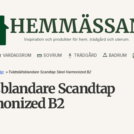
HEMMÄSSA
Inspiration och produkter för hem, trädgård och uterum.
VARDAGSRUM
SOVRUM
TRÄDGÅRD
BADRUM
»
er
Tvättställsblandare Scandtap Steel Harmonized B2
sblandare Scandtap
monized B2