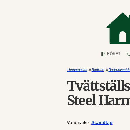
KÖKET
»
»
Hemmassan
Badrum
Badrumsmöbl
Tvättställ
Steel Har
Varumärke:
Scandtap