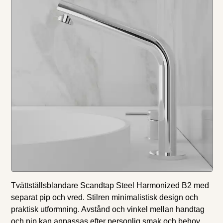
Tvättställsblandare Scandtap Steel Harmonized B2 med
separat pip och vred. Stilren minimalistisk design och
praktisk utformning. Avstånd och vinkel mellan handtag
och pip kan anpassas efter personlig smak och behov.