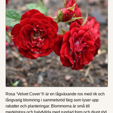
Rosa ‘Velvet Cover’® är en lågväxande ros med rik och
långvarig blomning i sammetsröd färg som lyser upp
rabatter och planteringar. Blommorna är små till
medelstora och halvfyllda med rundad form och djupt röd