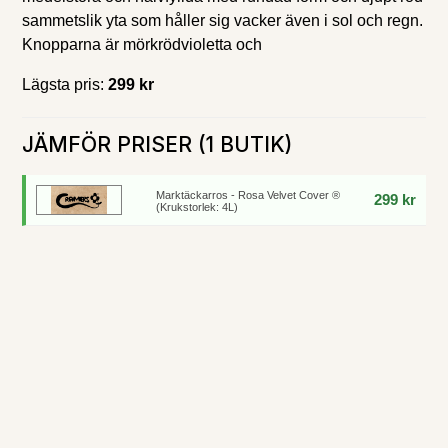
sammetslik yta som håller sig vacker även i sol och regn.
Knopparna är mörkrödvioletta och
Lägsta pris:
299 kr
JÄMFÖR PRISER (1 BUTIK)
Marktäckarros - Rosa Velvet Cover ®
299 kr
(Krukstorlek: 4L)