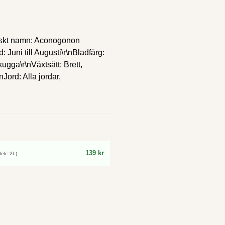
inskt namn: Aconogonon
Juni till Augusti\r\nBladfärg:
kugga\r\nVäxtsätt: Brett,
nJord: Alla jordar,
139 kr
lek: 2L)