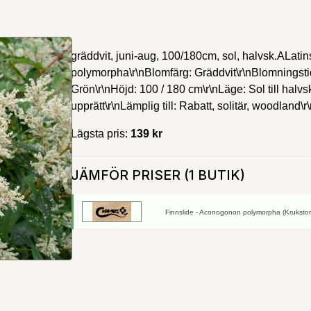
gräddvit, juni-aug, 100/180cm, sol, halvsk.ALat
polymorpha\r\nBlomfärg: Gräddvit\r\nBlomningstid: 
Grön\r\nHöjd: 100 / 180 cm\r\nLäge: Sol till halvs
upprätt\r\nLämplig till: Rabatt, solitär, woodland\r\
Lägsta pris:
139 kr
JÄMFÖR PRISER (1 BUTIK)
Finnslide - Aconogonon polymorpha (Krukstor