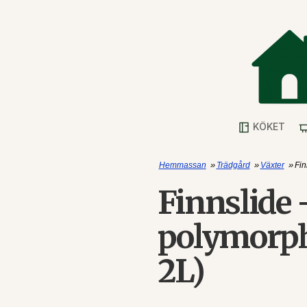
KÖKET
»
»
»
Hemmassan
Trädgård
Växter
Fin
Finnslide
polymorph
2L)