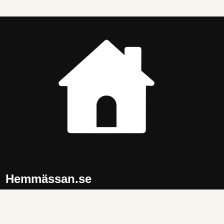
Hemmässan.se
Tips och idéer för ett trivsammare hem. Produkter och
inspiration inom
kök
,
vardagsrum
,
sovrum
,
badrum
och
trädgård
.