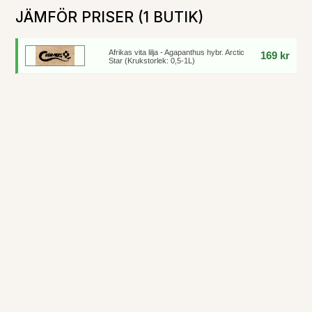
JÄMFÖR PRISER (1 BUTIK)
Afrikas vita lilja - Agapanthus hybr. Arctic
169 kr
Star (Krukstorlek: 0,5-1L)