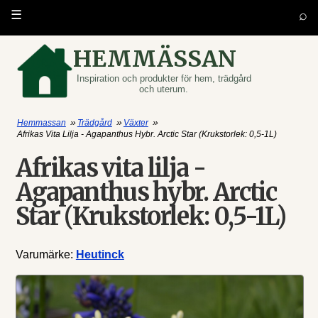
⌕
☰
HEMMÄSSAN
Inspiration och produkter för hem, trädgård
och uterum.
»
»
»
Hemmassan
Trädgård
Växter
Afrikas Vita Lilja - Agapanthus Hybr. Arctic Star (Krukstorlek: 0,5-1L)
Afrikas vita lilja -
Agapanthus hybr. Arctic
Star (Krukstorlek: 0,5-1L)
Varumärke:
Heutinck