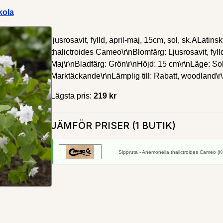
kola
ljusrosavit, fylld, april-maj, 15cm, sol, sk.ALati
thalictroides Cameo\r\nBlomfärg: Ljusrosavit, fylld\
Maj\r\nBladfärg: Grön\r\nHöjd: 15 cm\r\nLäge: Sol 
Marktäckande\r\nLämplig till: Rabatt, woodland\r\n
Lägsta pris:
219 kr
JÄMFÖR PRISER (1 BUTIK)
Sippruta - Anemonella thalictroides Cameo (Kr