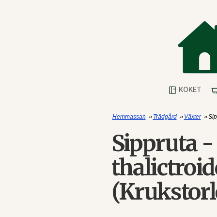
KÖKET
»
»
»
Hemmassan
Trädgård
Växter
Sip
Sippruta 
thalictroi
(Krukstorl