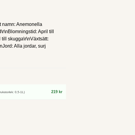
nskt namn: Anemonella
r\nBlomningstid: April till
till skugga\r\nVäxtsätt:
Jord: Alla jordar, surj
219 kr
ukstorlek: 0,5-1L)