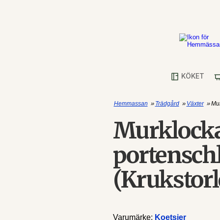
KÖKET
»
»
»
Hemmassan
Trädgård
Växter
Mur
Murklock
portensch
(Krukstorl
Varumärke:
Koetsier