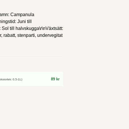
t namn: Campanula
ngstid: Juni till
Sol till halvskugga\r\nVäxtsätt:
 rabatt, stenparti, undervegitat
89 kr
storlek: 0,5-1L)