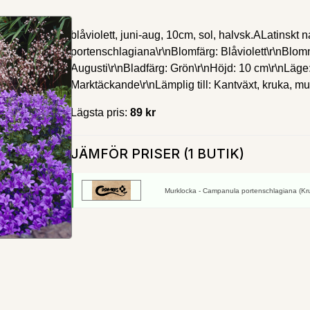
blåviolett, juni-aug, 10cm, sol, halvsk.ALatinsk
portenschlagiana\r\nBlomfärg: Blåviolett\r\nBlomni
Augusti\r\nBladfärg: Grön\r\nHöjd: 10 cm\r\nLäge: 
Marktäckande\r\nLämplig till: Kantväxt, kruka, mur,
Lägsta pris:
89 kr
JÄMFÖR PRISER (1 BUTIK)
Murklocka - Campanula portenschlagiana (Kruk