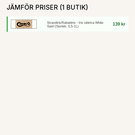
JÄMFÖR PRISER (1 BUTIK)
Strandiris/Rabattiris - Iris sibirica White
139 kr
Swirl (Storlek: 0,5-1L)