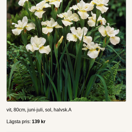
vit, 80cm, juni-juli, sol, halvsk.A
Lägsta pris:
139 kr