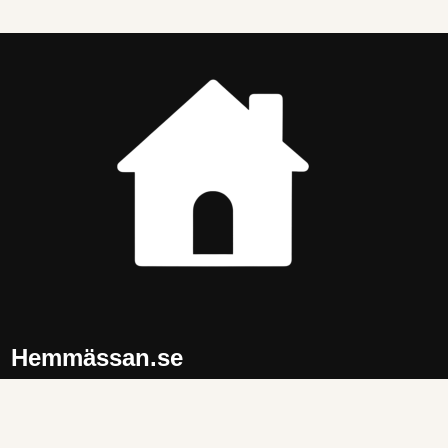
Hemmässan.se
Tips och idéer för ett trivsammare hem. Produkter och
inspiration inom
kök
,
vardagsrum
,
sovrum
,
badrum
och
trädgård
.