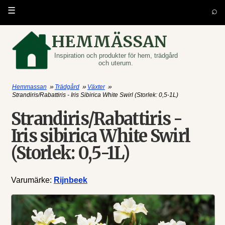
⌕
☰
HEMMÄSSAN
Inspiration och produkter för hem, trädgård
och uterum.
»
»
»
Hemmassan
Trädgård
Växter
Strandiris/Rabattiris - Iris Sibirica White Swirl (Storlek: 0,5-1L)
Strandiris/Rabattiris -
Iris sibirica White Swirl
(Storlek: 0,5-1L)
Varumärke:
Rijnbeek