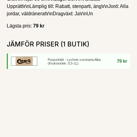
Upprätt\r\nLämplig till: Rabatt, stenparti, äng\r\nJord: Alla
jordar, väldränerat\r\nDragväxt: Ja\r\nUn
Lägsta pris:
79 kr
JÄMFÖR PRISER (1 BUTIK)
Purpurklätt - Lychnis coronaria Alba
79 kr
(Krukstorlek: 0,5-1L)