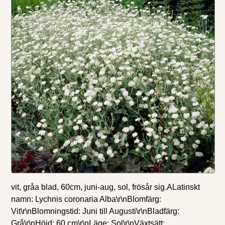
vit, gråa blad, 60cm, juni-aug, sol, frösår sig.ALatinskt
namn: Lychnis coronaria Alba\r\nBlomfärg:
Vit\r\nBlomningstid: Juni till Augusti\r\nBladfärg:
Grå\r\nHöjd: 60 cm\r\nLäge: Sol\r\nVäxtsätt: