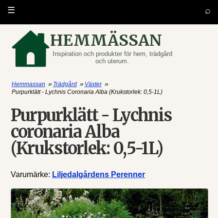
⌕
☰
HEMMÄSSAN
Inspiration och produkter för hem, trädgård
och uterum.
»
»
»
Hemmassan
Trädgård
Växter
Purpurklätt - Lychnis Coronaria Alba (Krukstorlek: 0,5-1L)
Purpurklätt - Lychnis
coronaria Alba
(Krukstorlek: 0,5-1L)
Varumärke:
Liljedalgårdens Perenner