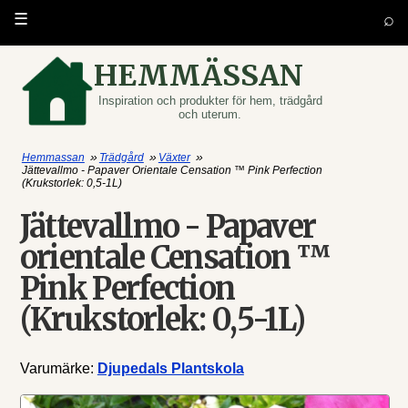
⌕
☰
HEMMÄSSAN
Inspiration och produkter för hem, trädgård
och uterum.
»
»
»
Hemmassan
Trädgård
Växter
Jättevallmo - Papaver Orientale Censation ™ Pink Perfection
(Krukstorlek: 0,5-1L)
Jättevallmo - Papaver
orientale Censation ™
Pink Perfection
(Krukstorlek: 0,5-1L)
Varumärke:
Djupedals Plantskola