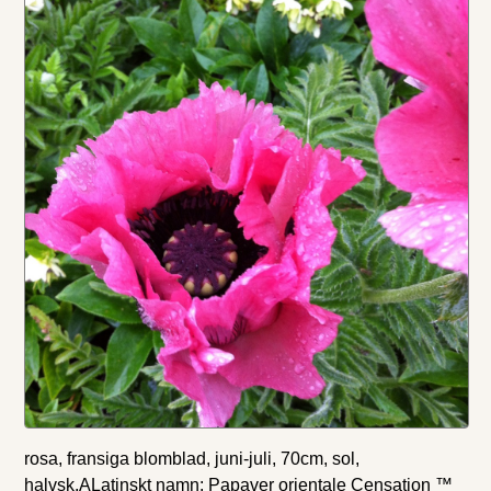
rosa, fransiga blomblad, juni-juli, 70cm, sol,
halvsk.ALatinskt namn: Papaver orientale Censation ™