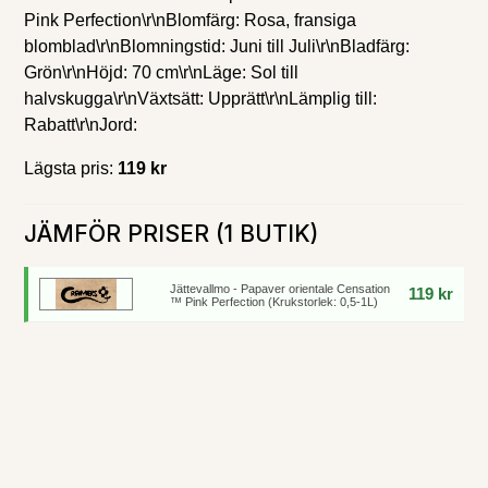
Pink Perfection\r\nBlomfärg: Rosa, fransiga
blomblad\r\nBlomningstid: Juni till Juli\r\nBladfärg:
Grön\r\nHöjd: 70 cm\r\nLäge: Sol till
halvskugga\r\nVäxtsätt: Upprätt\r\nLämplig till:
Rabatt\r\nJord:
Lägsta pris:
119 kr
JÄMFÖR PRISER (1 BUTIK)
Jättevallmo - Papaver orientale Censation
119 kr
™ Pink Perfection (Krukstorlek: 0,5-1L)