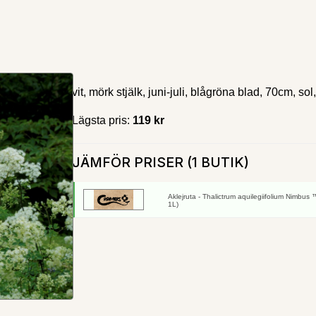
vit, mörk stjälk, juni-juli, blågröna blad, 70cm, sol
Lägsta pris:
119 kr
JÄMFÖR PRISER (1 BUTIK)
Aklejruta - Thalictrum aquilegiifolium Nimbus 
1L)