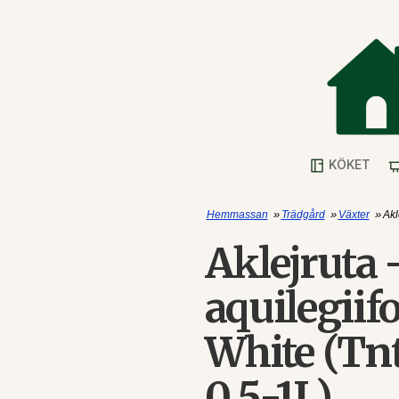
KÖKET
»
»
»
Hemmassan
Trädgård
Växter
Akl
Aklejruta 
aquilegii
White (Tn
0,5-1L)