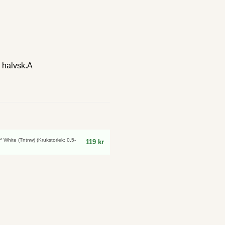
, halvsk.A
™ White (Tntnw) (Krukstorlek: 0,5-
119 kr