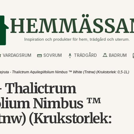
HEMMÄSSA
Inspiration och produkter för hem, trädgård och uterum.
VARDAGSRUM
SOVRUM
TRÄDGÅRD
BADRUM
ejruta - Thalictrum Aquilegiifolium Nimbus ™ White (Tntnw) (Krukstorlek: 0,5-1L)
- Thalictrum
folium Nimbus ™
tnw) (Krukstorlek: