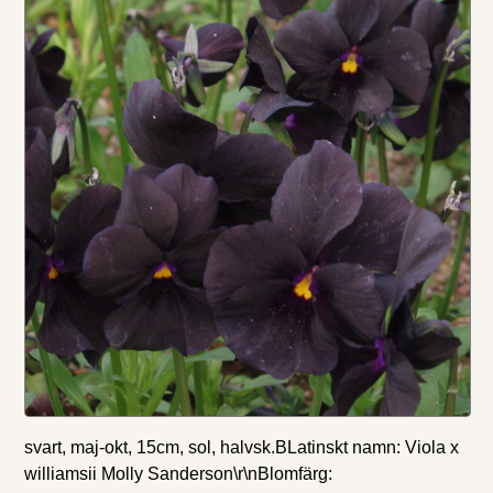
svart, maj-okt, 15cm, sol, halvsk.BLatinskt namn: Viola x
williamsii Molly Sanderson\r\nBlomfärg: