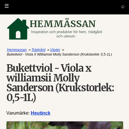
⌕
☰
HEMMÄSSAN
Inspiration och produkter för hem, trädgård
och uterum.
»
»
»
Hemmassan
Trädgård
Växter
Bukettviol - Viola X Williamsii Molly Sanderson (Krukstorlek: 0,5-1L)
Bukettviol - Viola x
williamsii Molly
Sanderson (Krukstorlek:
0,5-1L)
Varumärke:
Heutinck