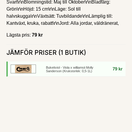
Svart\r\nBlomningstid: Maj till Oktober\r\nBladfärg:
Grön\r\nHöjd: 15 cm\r\nLäge: Sol till
halvskugga\r\nVäxtsätt: Tuvbildande\r\nLämplig till:
Kantväxt, kruka, rabatt\r\nJord: Alla jordar, väldränerat,
Lägsta pris:
79 kr
JÄMFÖR PRISER (1 BUTIK)
Bukettviol - Viola x williamsii Molly
79 kr
Sanderson (Krukstorlek: 0,5-1L)