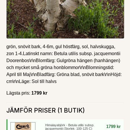
grön, snövit bark, 4-6m, gul höstfärg, sol, halvskugga,
zon 1-4.Latinskt namn: Betula utilis subsp. jacquemontii
Doorenbos\r\nBlomfärg: Gulgröna hängen (hanhängen)
och mycket små gröna honblommor\r\nBlomningstid:
April till Maj\r\nBladfärg: Gröna blad, snövit bark\r\nHöjd:
cm\r\nLäge: Sol till halvs
Lägsta pris:
1799 kr
JÄMFÖR PRISER (1 BUTIK)
Himalayabjörk - Betula utilis subsp.
1799 kr
jacquemontii (Storlek: 100-125 C)