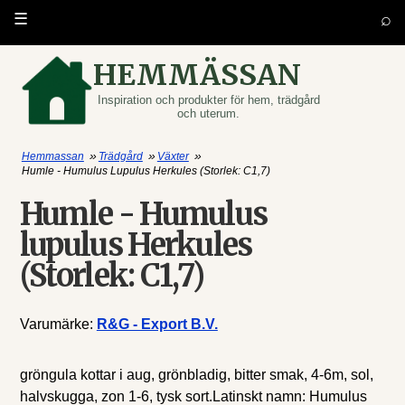
⌕
☰
HEMMÄSSAN
Inspiration och produkter för hem, trädgård
och uterum.
»
»
»
Hemmassan
Trädgård
Växter
Humle - Humulus Lupulus Herkules (Storlek: C1,7)
Humle - Humulus
lupulus Herkules
(Storlek: C1,7)
Varumärke:
R&G - Export B.V.
gröngula kottar i aug, grönbladig, bitter smak, 4-6m, sol,
halvskugga, zon 1-6, tysk sort.Latinskt namn: Humulus