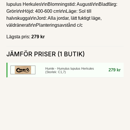
lupulus Herkules\r\nBlomningstid: Augusti\r\nBladfärg:
Grön\r\nHöjd: 400-600 cm\r\nLäge: Sol till
halvskugga\r\nJord: Alla jordar, lätt fuktigt läge,
väldränerat\r\nPlanteringsavstånd c/c
Lägsta pris:
279 kr
JÄMFÖR PRISER (1 BUTIK)
Humle - Humulus lupulus Herkules
279 kr
(Storlek: C1,7)