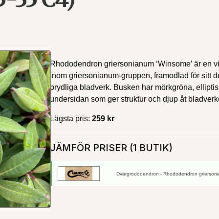
Rhododendron griersonianum ‘Winsome’ är en v
inom griersonianum‑gruppen, framodlad för sitt d
prydliga bladverk. Busken har mörkgröna, elliptis
undersidan som ger struktur och djup åt bladverke
Lägsta pris:
259 kr
JÄMFÖR PRISER (1 BUTIK)
Dvärgrododendron - Rhododendron griersoni