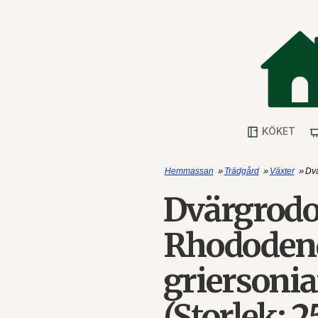
KÖKET
»
»
»
Hemmassan
Trädgård
Växter
Dvä
Dvärgrodo
Rhododen
grierson
(Storlek: 2