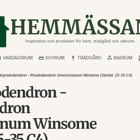
HEMMÄSSA
Inspiration och produkter för hem, trädgård och uterum.
VARDAGSRUM
SOVRUM
TRÄDGÅRD
BADRUM
rgrododendron - Rhododendron Griersonianum Winsome (Storlek: 25-35 C4)
dendron -
dron
ianum Winsome
5-35 C4)