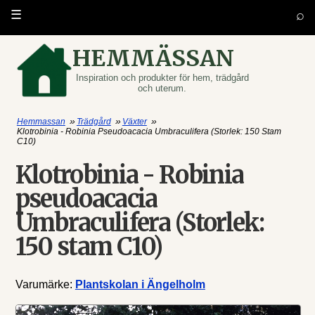
⌕
☰
HEMMÄSSAN
Inspiration och produkter för hem, trädgård
och uterum.
»
»
»
Hemmassan
Trädgård
Växter
Klotrobinia - Robinia Pseudoacacia Umbraculifera (Storlek: 150 Stam
C10)
Klotrobinia - Robinia
pseudoacacia
Umbraculifera (Storlek:
150 stam C10)
Varumärke:
Plantskolan i Ängelholm