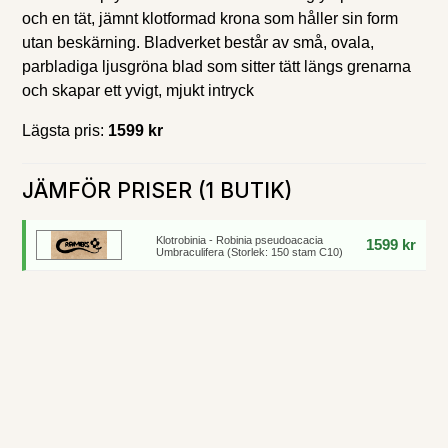
och en tät, jämnt klotformad krona som håller sin form
utan beskärning. Bladverket består av små, ovala,
parbladiga ljusgröna blad som sitter tätt längs grenarna
och skapar ett yvigt, mjukt intryck
Lägsta pris:
1599 kr
JÄMFÖR PRISER (1 BUTIK)
Klotrobinia - Robinia pseudoacacia
1599 kr
Umbraculifera (Storlek: 150 stam C10)