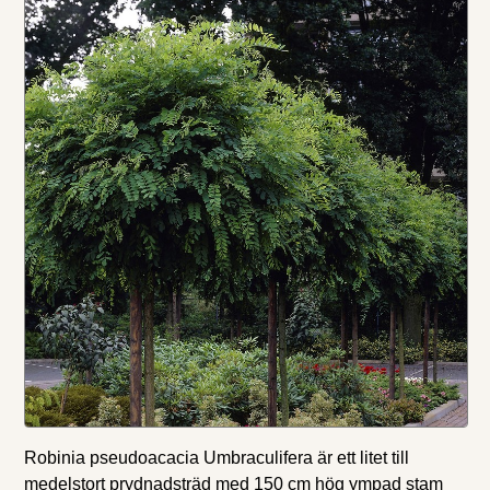
Robinia pseudoacacia Umbraculifera är ett litet till
medelstort prydnadsträd med 150 cm hög ympad stam