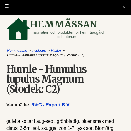
⌕
☰
HEMMÄSSAN
Inspiration och produkter för hem, trädgård
och uterum.
»
»
»
Hemmassan
Trädgård
Växter
Humle - Humulus Lupulus Magnum (Storlek: C2)
Humle - Humulus
lupulus Magnum
(Storlek: C2)
Varumärke:
R&G - Export B.V.
gulvita kottar i aug-sept, grönbladig, bitter smak med
citrus, 3-5m, sol, skugga, zon 1-7, tysk sort.Blomfärg: