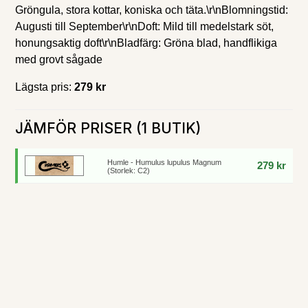
Gröngula, stora kottar, koniska och täta.\r\nBlomningstid:
Augusti till September\r\nDoft: Mild till medelstark söt,
honungsaktig doft\r\nBladfärg: Gröna blad, handflikiga
med grovt sågade
Lägsta pris:
279 kr
JÄMFÖR PRISER (1 BUTIK)
Humle - Humulus lupulus Magnum
279 kr
(Storlek: C2)