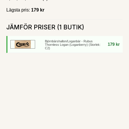
Lägsta pris:
179 kr
JÄMFÖR PRISER (1 BUTIK)
Björnbärshallon/Loganbär - Rubus
179 kr
Thornless Logan (Loganberry) (Storlek:
C2)