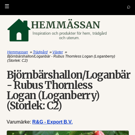
⌕
☰
HEMMÄSSAN
Inspiration och produkter för hem, trädgård
och uterum.
»
»
»
Hemmassan
Trädgård
Växter
Björnbärshallon/Loganbär - Rubus Thornless Logan (Loganberry)
(Storlek: C2)
Björnbärshallon/Loganbär
- Rubus Thornless
Logan (Loganberry)
(Storlek: C2)
Varumärke:
R&G - Export B.V.