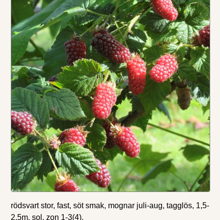
rödsvart stor, fast, söt smak, mognar juli-aug, tagglös, 1,5-
2,5m, sol, zon 1-3(4).