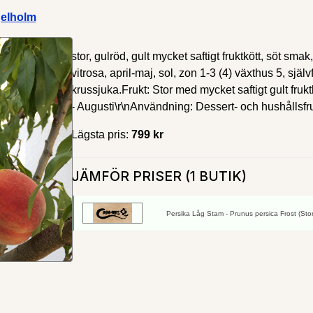
gelholm
stor, gulröd, gult mycket saftigt fruktkött, söt sma
vitrosa, april-maj, sol, zon 1-3 (4) växthus 5, själv
krussjuka.Frukt: Stor med mycket saftigt gult frukt
- Augusti\r\nAnvändning: Dessert- och hushållsfru
Lägsta pris:
799 kr
JÄMFÖR PRISER (1 BUTIK)
Persika Låg Stam - Prunus persica Frost (Stor