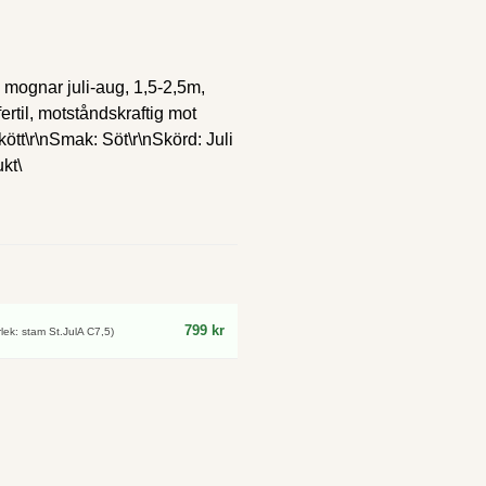
k, mognar juli-aug, 1,5-2,5m,
fertil, motståndskraftig mot
kött\r\nSmak: Söt\r\nSkörd: Juli
kt\
799 kr
lek: stam St.JulA C7,5)