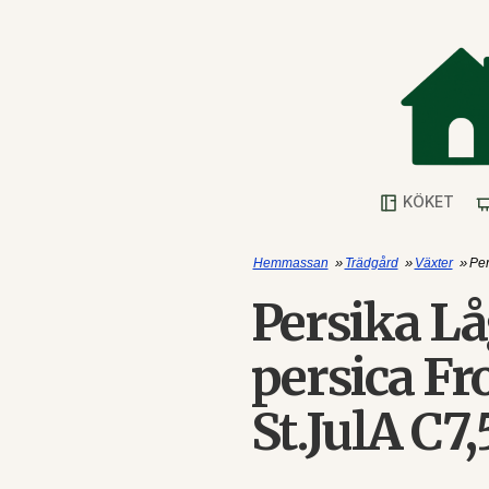
KÖKET
»
»
»
Hemmassan
Trädgård
Växter
Per
Persika L
persica Fr
St.JulA C7,