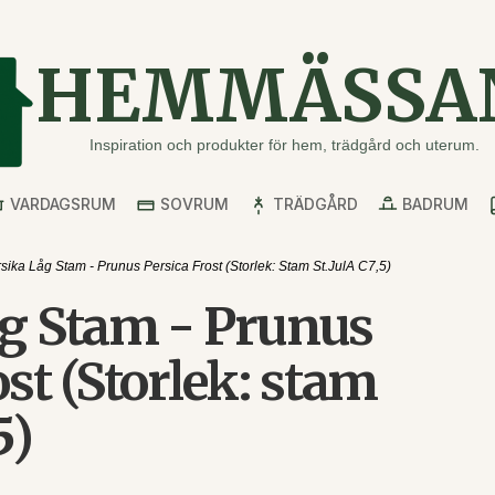
HEMMÄSSA
Inspiration och produkter för hem, trädgård och uterum.
VARDAGSRUM
SOVRUM
TRÄDGÅRD
BADRUM
sika Låg Stam - Prunus Persica Frost (Storlek: Stam St.JulA C7,5)
åg Stam - Prunus
ost (Storlek: stam
5)