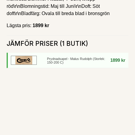
röd\r\nBlomningstid: Maj till Juni\r\nDoft: Söt
doft\r\nBladfärg: Ovala till breda blad i bronsgrön
Lägsta pris:
1899 kr
JÄMFÖR PRISER (1 BUTIK)
Prydnadsapel - Malus Rudolph (Storlek:
1899 kr
150-200 C)