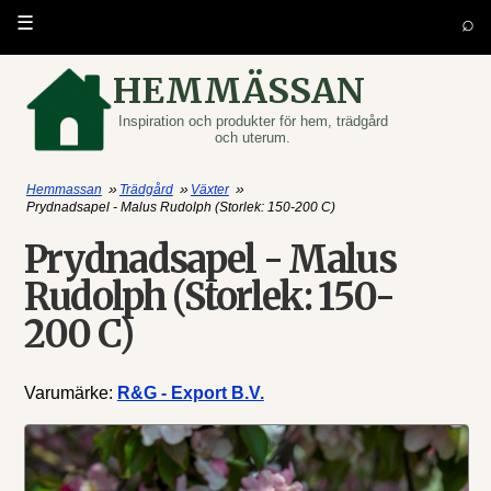
⌕
☰
HEMMÄSSAN
Inspiration och produkter för hem, trädgård
och uterum.
»
»
»
Hemmassan
Trädgård
Växter
Prydnadsapel - Malus Rudolph (Storlek: 150-200 C)
Prydnadsapel - Malus
Rudolph (Storlek: 150-
200 C)
Varumärke:
R&G - Export B.V.