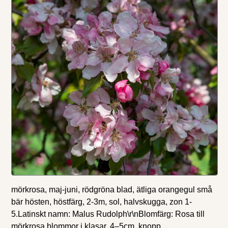
mörkrosa, maj-juni, rödgröna blad, ätliga orangegul små
bär hösten, höstfärg, 2-3m, sol, halvskugga, zon 1-
5.Latinskt namn: Malus Rudolph\r\nBlomfärg: Rosa till
mörkrosa blommor i klasar, 4–5cm, knopp