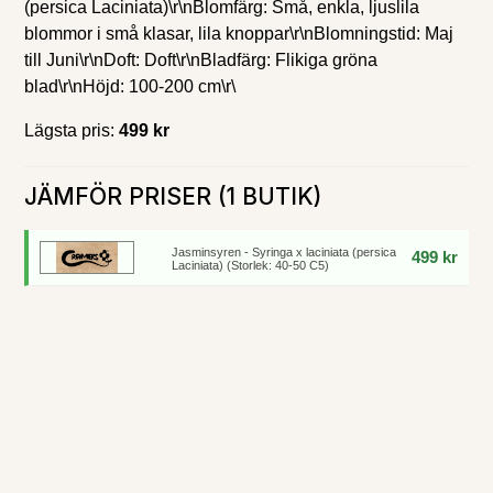
(persica Laciniata)\r\nBlomfärg: Små, enkla, ljuslila
blommor i små klasar, lila knoppar\r\nBlomningstid: Maj
till Juni\r\nDoft: Doft\r\nBladfärg: Flikiga gröna
blad\r\nHöjd: 100-200 cm\r\
Lägsta pris:
499 kr
JÄMFÖR PRISER (1 BUTIK)
Jasminsyren - Syringa x laciniata (persica
499 kr
Laciniata) (Storlek: 40-50 C5)