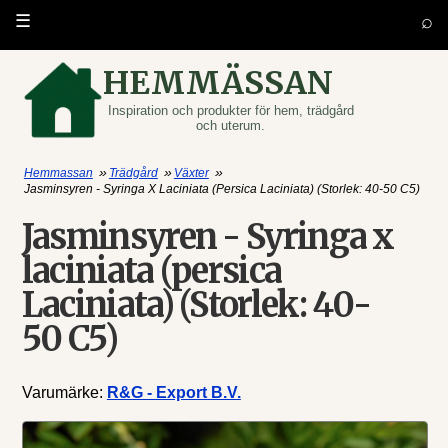
⌕
☰
HEMMÄSSAN
Inspiration och produkter för hem, trädgård
och uterum.
»
»
»
Hemmassan
Trädgård
Växter
Jasminsyren - Syringa X Laciniata (persica Laciniata) (Storlek: 40-50 C5)
Jasminsyren - Syringa x
laciniata (persica
Laciniata) (Storlek: 40-
50 C5)
Varumärke:
R&G - Export B.V.