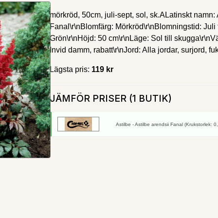
mörkröd, 50cm, juli-sept, sol, sk.ALatinskt namn: 
Fanal\r\nBlomfärg: Mörkröd\r\nBlomningstid: Juli 
Grön\r\nHöjd: 50 cm\r\nLäge: Sol till skugga\r\nVäx
Invid damm, rabatt\r\nJord: Alla jordar, surjord, fukt
Lägsta pris:
119 kr
JÄMFÖR PRISER (1 BUTIK)
Astilbe - Astilbe arendsii Fanal (Krukstorlek: 0