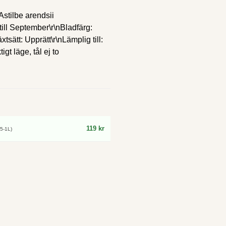
Astilbe arendsii
till September\r\nBladfärg:
tsätt: Upprätt\r\nLämplig till:
igt läge, tål ej to
119 kr
,5-1L)