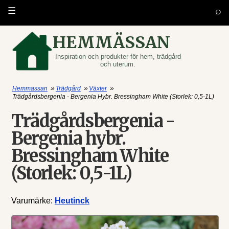
⌕
☰
HEMMÄSSAN
Inspiration och produkter för hem, trädgård
och uterum.
»
»
»
Hemmassan
Trädgård
Växter
Trädgårdsbergenia - Bergenia Hybr. Bressingham White (Storlek: 0,5-1L)
Trädgårdsbergenia -
Bergenia hybr.
Bressingham White
(Storlek: 0,5-1L)
Varumärke:
Heutinck