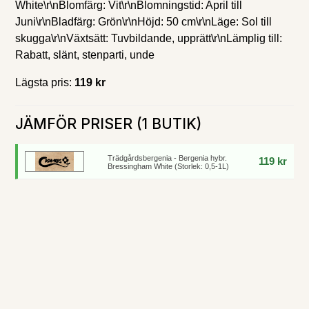
White\r\nBlomfärg: Vit\r\nBlomningstid: April till
Juni\r\nBladfärg: Grön\r\nHöjd: 50 cm\r\nLäge: Sol till
skugga\r\nVäxtsätt: Tuvbildande, upprätt\r\nLämplig till:
Rabatt, slänt, stenparti, unde
Lägsta pris:
119 kr
JÄMFÖR PRISER (1 BUTIK)
Trädgårdsbergenia - Bergenia hybr.
119 kr
Bressingham White (Storlek: 0,5-1L)