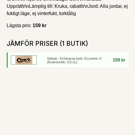
Upprätt\r\nLämplig till: Kruka, rabatt\r\nJord: Alla jordar, ej
fuktigt läge, ej vinterfukt, torktålig
Lägsta pris:
159 kr
JÄMFÖR PRISER (1 BUTIK)
Solhatt - Echinacea hybr. Eccentric ®
159 kr
(Krukstorlek: 0,5-1L)