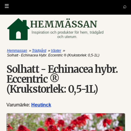
⌕
☰
HEMMÄSSAN
Inspiration och produkter för hem, trädgård
och uterum.
»
»
»
Hemmassan
Trädgård
Växter
Solhatt - Echinacea Hybr. Eccentric ® (Krukstorlek: 0,5-1L)
Solhatt - Echinacea hybr.
Eccentric ®
(Krukstorlek: 0,5-1L)
Varumärke:
Heutinck