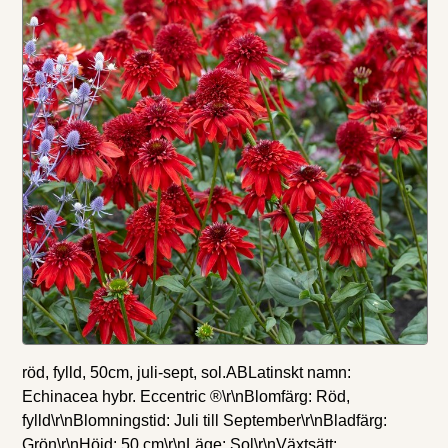
röd, fylld, 50cm, juli-sept, sol.ABLatinskt namn:
Echinacea hybr. Eccentric ®\r\nBlomfärg: Röd,
fylld\r\nBlomningstid: Juli till September\r\nBladfärg:
Grön\r\nHöjd: 50 cm\r\nLäge: Sol\r\nVäxtsätt: