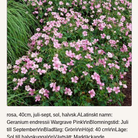
rosa, 40cm, juli-sept, sol, halvsk.ALatinskt namn:
Geranium endressii Wargrave Pink\r\nBlomningstid: Juli
till September\r\nBladfärg: Grön\r\nHöjd: 40 cm\r\nLäge:
Sol till halvskugga\r\nVäxtsätt: Marktäckande,