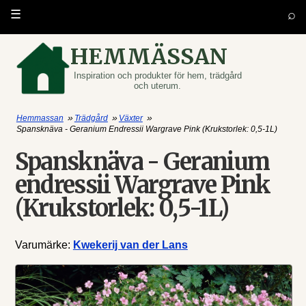
⌕
☰
HEMMÄSSAN
Inspiration och produkter för hem, trädgård
och uterum.
»
»
»
Hemmassan
Trädgård
Växter
Spansknäva - Geranium Endressii Wargrave Pink (Krukstorlek: 0,5-1L)
Spansknäva - Geranium
endressii Wargrave Pink
(Krukstorlek: 0,5-1L)
Varumärke:
Kwekerij van der Lans