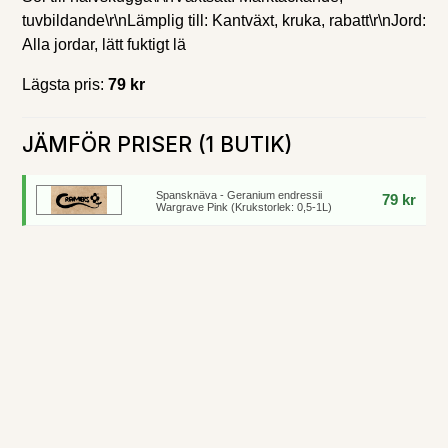
tuvbildande\r\nLämplig till: Kantväxt, kruka, rabatt\r\nJord:
Alla jordar, lätt fuktigt lä
Lägsta pris:
79 kr
JÄMFÖR PRISER (1 BUTIK)
Spansknäva - Geranium endressii
79 kr
Wargrave Pink (Krukstorlek: 0,5-1L)