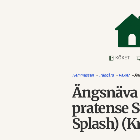
KÖKET
»
»
»
Hemmassan
Trädgård
Växter
Äng
Ängsnäva
pratense S
Splash) (K