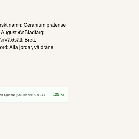
atinskt namn: Geranium pratense
 Augusti\r\nBladfärg:
nVäxtsätt: Brett,
ord: Alla jordar, väldräne
129 kr
h-Splash) (Krukstorlek: 0,5-1L)