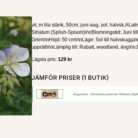
vit, m lila stänk, 50cm, juni-aug, sol, halvsk.AL
Striatum (Splish-Splash)\r\nBlomningstid: Juni till
Grön\r\nHöjd: 50 cm\r\nLäge: Sol till halvskugga\r\
upprätt\r\nLämplig till: Rabatt, woodland, äng\r\nJ
Lägsta pris:
129 kr
JÄMFÖR PRISER (1 BUTIK)
Ängsnäva - Geranium pratense Striatum (Splis