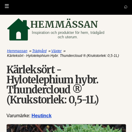
⌕
☰
HEMMÄSSAN
Inspiration och produkter för hem, trädgård
och uterum.
»
»
»
Hemmassan
Trädgård
Växter
Kärleksört - Hylotelephium Hybr. Thundercloud ® (Krukstorlek: 0,5-1L)
Kärleksört -
Hylotelephium hybr.
Thundercloud ®
(Krukstorlek: 0,5-1L)
Varumärke:
Heutinck