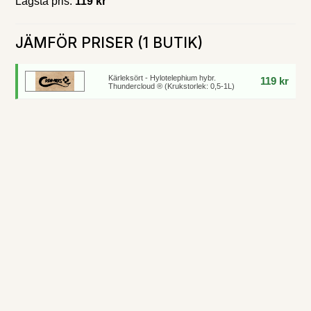
Lägsta pris:
119 kr
JÄMFÖR PRISER (1 BUTIK)
Kärleksört - Hylotelephium hybr.
119 kr
Thundercloud ® (Krukstorlek: 0,5-1L)