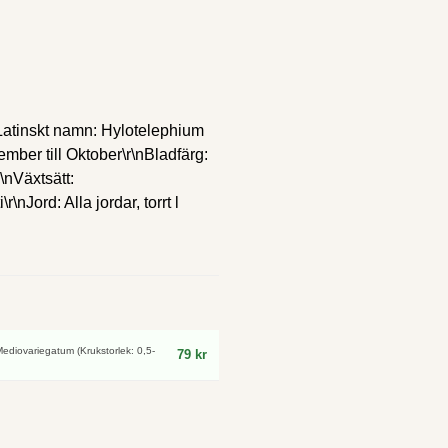
ALatinskt namn: Hylotelephium
mber till Oktober\r\nBladfärg:
\nVäxtsätt:
\nJord: Alla jordar, torrt l
Mediovariegatum (Krukstorlek: 0,5-
79 kr