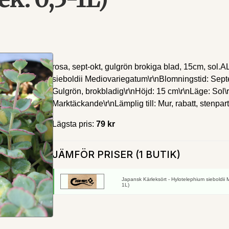
rosa, sept-okt, gulgrön brokiga blad, 15cm, sol.
sieboldii Mediovariegatum\r\nBlomningstid: Septe
Gulgrön, brokbladig\r\nHöjd: 15 cm\r\nLäge: Sol\r
Marktäckande\r\nLämplig till: Mur, rabatt, stenparti\r
Lägsta pris:
79 kr
JÄMFÖR PRISER (1 BUTIK)
Japansk Kärleksört - Hylotelephium sieboldii 
1L)