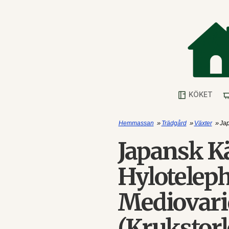
KÖKET
»
»
»
Hemmassan
Trädgård
Växter
Jap
Japansk Kä
Hyloteleph
Mediovar
(Krukstorl