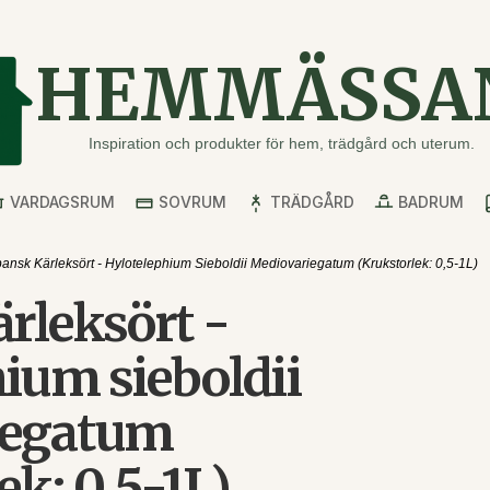
HEMMÄSSA
Inspiration och produkter för hem, trädgård och uterum.
VARDAGSRUM
SOVRUM
TRÄDGÅRD
BADRUM
ansk Kärleksört - Hylotelephium Sieboldii Mediovariegatum (Krukstorlek: 0,5-1L)
rleksört -
ium sieboldii
iegatum
ek: 0,5-1L)