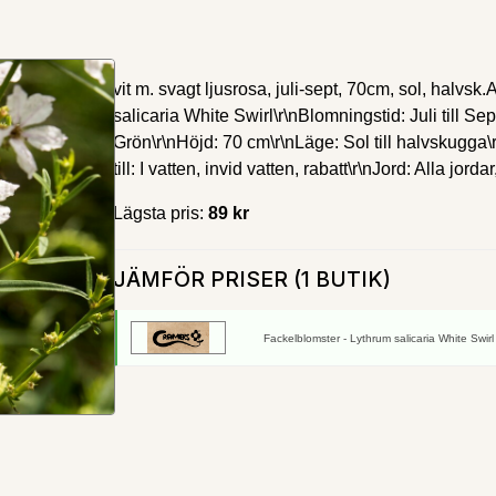
vit m. svagt ljusrosa, juli-sept, 70cm, sol, halvs
salicaria White Swirl\r\nBlomningstid: Juli till Se
Grön\r\nHöjd: 70 cm\r\nLäge: Sol till halvskugga\
till: I vatten, invid vatten, rabatt\r\nJord: Alla jordar
Lägsta pris:
89 kr
JÄMFÖR PRISER (1 BUTIK)
Fackelblomster - Lythrum salicaria White Swirl 