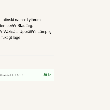
k.ALatinskt namn: Lythrum
ptember\r\nBladfärg:
r\nVäxtsätt: Upprätt\r\nLämplig
, fuktigt läge
89 kr
(Krukstorlek: 0,5-1L)