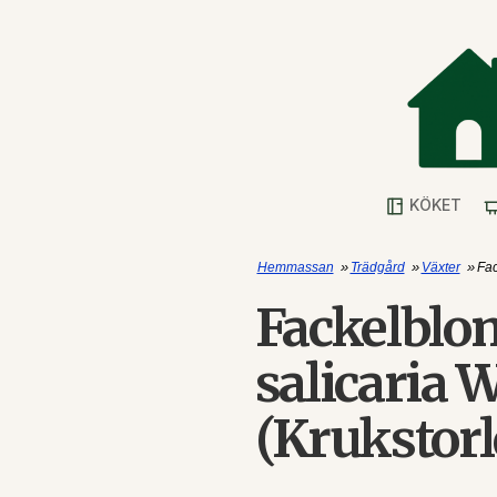
KÖKET
»
»
»
Hemmassan
Trädgård
Växter
Fac
Fackelblo
salicaria 
(Krukstorl