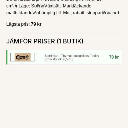
cm\r\nLäge: Sol\r\nVäxtsätt: Marktäckande
mattbildande\r\nLämplig till: Mur, rabatt, stenparti\r\nJord:
Lägsta pris:
79 kr
JÄMFÖR PRISER (1 BUTIK)
Stortimjan - Thymus pulegioides Foxley
79 kr
(Krukstorlek: 0,5-1L)