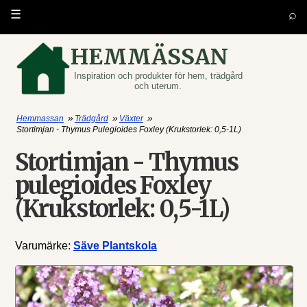
⌕
☰
HEMMÄSSAN
Inspiration och produkter för hem, trädgård
och uterum.
»
»
»
Hemmassan
Trädgård
Växter
Stortimjan - Thymus Pulegioides Foxley (Krukstorlek: 0,5-1L)
Stortimjan - Thymus
pulegioides Foxley
(Krukstorlek: 0,5-1L)
Varumärke:
Säve Plantskola