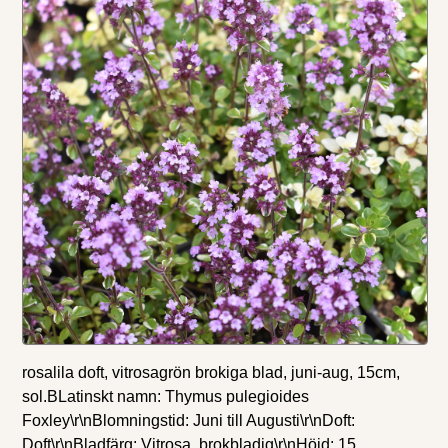
rosalila doft, vitrosagrön brokiga blad, juni-aug, 15cm,
sol.BLatinskt namn: Thymus pulegioides
Foxley\r\nBlomningstid: Juni till Augusti\r\nDoft:
Doft\r\nBladfärg: Vitrosa, brokbladig\r\nHöjd: 15