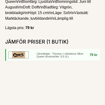
Queen\r\nBlomfärg: Ljuslila\r\nBlomningstid: Juni till
Augusti\r\nDoft: Doft\r\nBladfärg: Vitgrön,
brokbladig\r\nHöjd: 15 cm\r\nLäge: Sol\r\nVäxtsätt:
Marktäckande, tuvbildande\r\nLämplig till
Lägsta pris:
79 kr
JÄMFÖR PRISER (1 BUTIK)
Citrontimjan - Thymus x citriodorus Silver
79 kr
Queen (Krukstorlek: 0,5-1L)