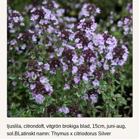
ljuslila, citrondoft, vitgrön brokiga blad, 15cm, juni-aug,
sol.BLatinskt namn: Thymus x citriodorus Silver