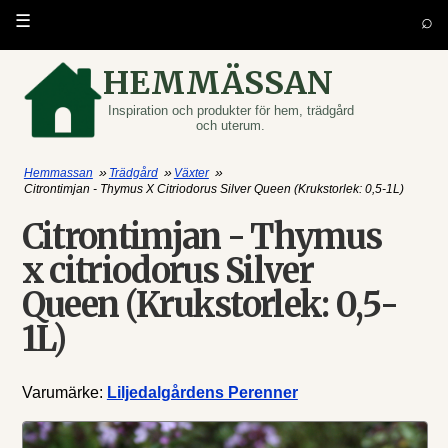
⌕
☰
HEMMÄSSAN
Inspiration och produkter för hem, trädgård
och uterum.
»
»
»
Hemmassan
Trädgård
Växter
Citrontimjan - Thymus X Citriodorus Silver Queen (Krukstorlek: 0,5-1L)
Citrontimjan - Thymus
x citriodorus Silver
Queen (Krukstorlek: 0,5-
1L)
Varumärke:
Liljedalgårdens Perenner