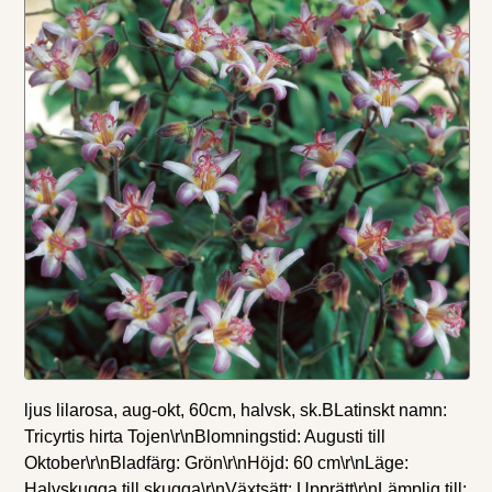
ljus lilarosa, aug-okt, 60cm, halvsk, sk.BLatinskt namn:
Tricyrtis hirta Tojen\r\nBlomningstid: Augusti till
Oktober\r\nBladfärg: Grön\r\nHöjd: 60 cm\r\nLäge:
Halvskugga till skugga\r\nVäxtsätt: Upprätt\r\nLämplig till: