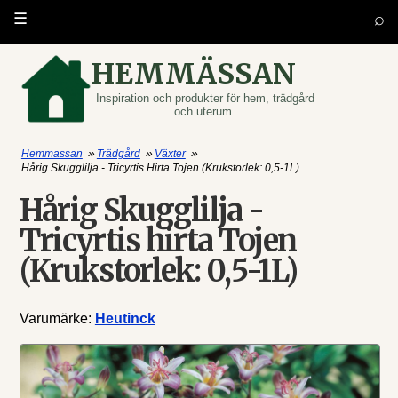
⌕
☰
HEMMÄSSAN
Inspiration och produkter för hem, trädgård
och uterum.
»
»
»
Hemmassan
Trädgård
Växter
Hårig Skugglilja - Tricyrtis Hirta Tojen (Krukstorlek: 0,5-1L)
Hårig Skugglilja -
Tricyrtis hirta Tojen
(Krukstorlek: 0,5-1L)
Varumärke:
Heutinck