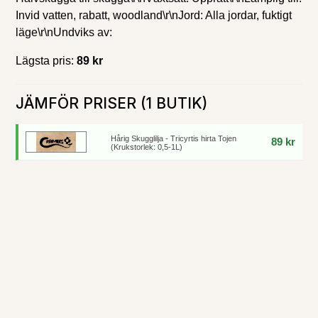
Invid vatten, rabatt, woodland\r\nJord: Alla jordar, fuktigt
läge\r\nUndviks av:
Lägsta pris:
89 kr
JÄMFÖR PRISER (1 BUTIK)
Hårig Skugglilja - Tricyrtis hirta Tojen
89 kr
(Krukstorlek: 0,5-1L)