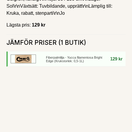
Sol\r\nVäxtsätt: Tuvbildande, upprätt\r\nLämplig till:
Kruka, rabatt, stenparti\r\nJo
Lägsta pris:
129 kr
JÄMFÖR PRISER (1 BUTIK)
Fiberpalmlilja - Yucca filamentosa Bright
129 kr
Edge (Krukstorlek: 0,5-1L)