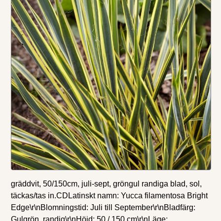
gräddvit, 50/150cm, juli-sept, gröngul randiga blad, sol,
täckas/tas in.CDLatinskt namn: Yucca filamentosa Bright
Edge\r\nBlomningstid: Juli till September\r\nBladfärg:
Gulgrön, randig\r\nHöjd: 50 / 150 cm\r\nLäge: