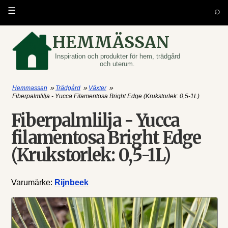
⌕
☰
HEMMÄSSAN
Inspiration och produkter för hem, trädgård
och uterum.
»
»
»
Hemmassan
Trädgård
Växter
Fiberpalmlilja - Yucca Filamentosa Bright Edge (Krukstorlek: 0,5-1L)
Fiberpalmlilja - Yucca
filamentosa Bright Edge
(Krukstorlek: 0,5-1L)
Varumärke:
Rijnbeek