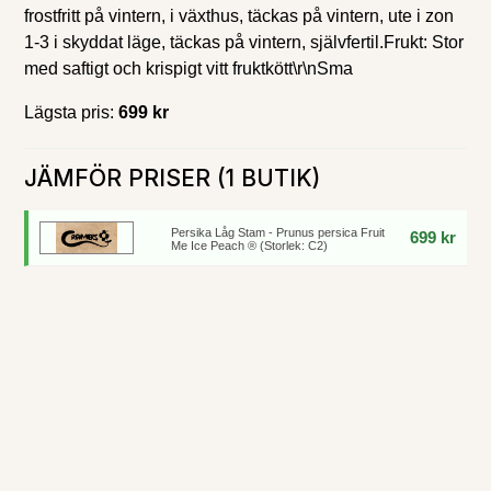
frostfritt på vintern, i växthus, täckas på vintern, ute i zon
1-3 i skyddat läge, täckas på vintern, självfertil.Frukt: Stor
med saftigt och krispigt vitt fruktkött\r\nSma
Lägsta pris:
699 kr
JÄMFÖR PRISER (1 BUTIK)
Persika Låg Stam - Prunus persica Fruit
699 kr
Me Ice Peach ® (Storlek: C2)