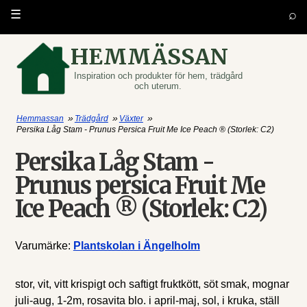
⌕
☰
HEMMÄSSAN
Inspiration och produkter för hem, trädgård
och uterum.
»
»
»
Hemmassan
Trädgård
Växter
Persika Låg Stam - Prunus Persica Fruit Me Ice Peach ® (Storlek: C2)
Persika Låg Stam -
Prunus persica Fruit Me
Ice Peach ® (Storlek: C2)
Varumärke:
Plantskolan i Ängelholm
stor, vit, vitt krispigt och saftigt fruktkött, söt smak, mognar
juli-aug, 1-2m, rosavita blo. i april-maj, sol, i kruka, ställ