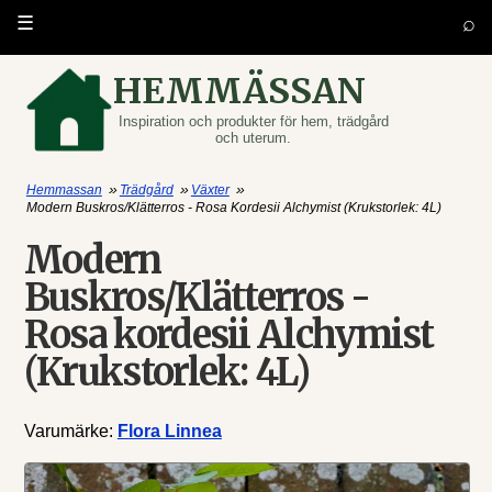
⌕
☰
HEMMÄSSAN
Inspiration och produkter för hem, trädgård
och uterum.
»
»
»
Hemmassan
Trädgård
Växter
Modern Buskros/Klätterros - Rosa Kordesii Alchymist (Krukstorlek: 4L)
Modern
Buskros/Klätterros -
Rosa kordesii Alchymist
(Krukstorlek: 4L)
Varumärke:
Flora Linnea