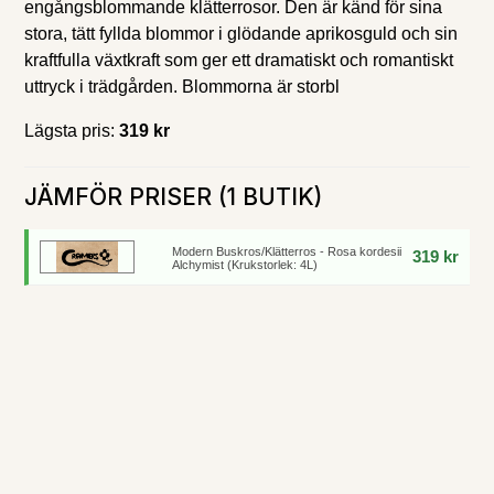
engångsblommande klätterrosor. Den är känd för sina
stora, tätt fyllda blommor i glödande aprikosguld och sin
kraftfulla växtkraft som ger ett dramatiskt och romantiskt
uttryck i trädgården. Blommorna är storbl
Lägsta pris:
319 kr
JÄMFÖR PRISER (1 BUTIK)
Modern Buskros/Klätterros - Rosa kordesii
319 kr
Alchymist (Krukstorlek: 4L)