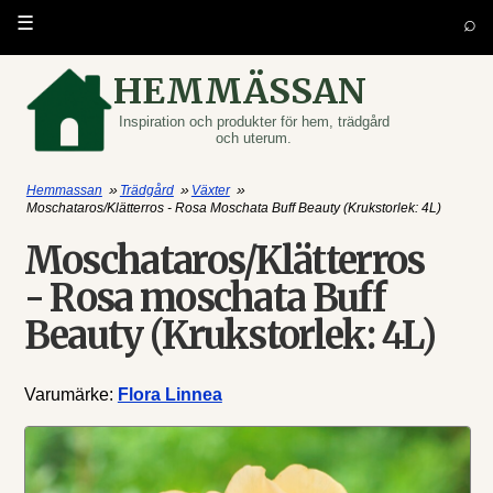
⌕
☰
HEMMÄSSAN
Inspiration och produkter för hem, trädgård
och uterum.
»
»
»
Hemmassan
Trädgård
Växter
Moschataros/Klätterros - Rosa Moschata Buff Beauty (Krukstorlek: 4L)
Moschataros/Klätterros
- Rosa moschata Buff
Beauty (Krukstorlek: 4L)
Varumärke:
Flora Linnea