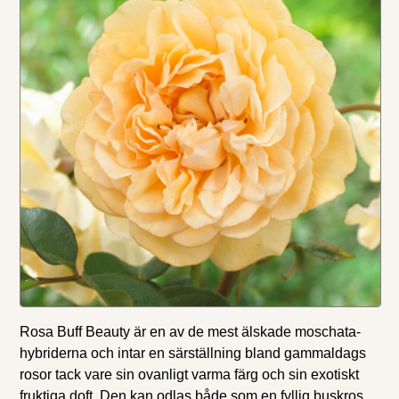
Rosa Buff Beauty är en av de mest älskade moschata-
hybriderna och intar en särställning bland gammaldags
rosor tack vare sin ovanligt varma färg och sin exotiskt
fruktiga doft. Den kan odlas både som en fyllig buskros