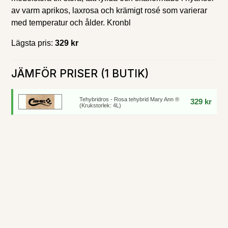
av varm aprikos, laxrosa och krämigt rosé som varierar
med temperatur och ålder. Kronbl
Lägsta pris:
329 kr
JÄMFÖR PRISER (1 BUTIK)
Tehybridros - Rosa tehybrid Mary Ann ®
329 kr
(Krukstorlek: 4L)