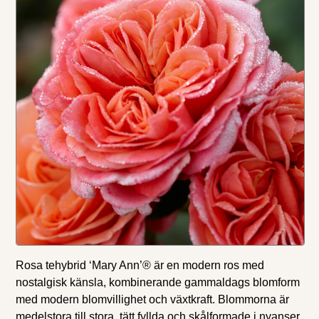
Rosa tehybrid ‘Mary Ann’® är en modern ros med
nostalgisk känsla, kombinerande gammaldags blomform
med modern blomvillighet och växtkraft. Blommorna är
medelstora till stora, tätt fyllda och skålformade i nyanser