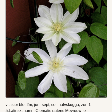
vit, stor blo, 2m, juni-sept, sol, halvskugga, zon 1-
5.Latinskt namn: Clematis patens Mevrouw le