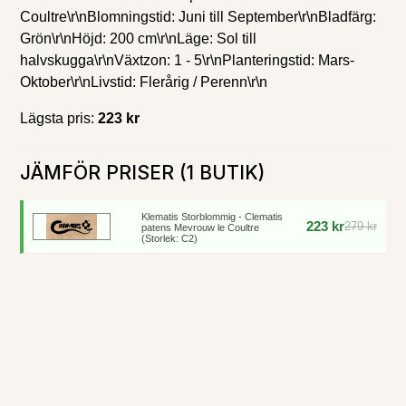
Coultre\r\nBlomningstid: Juni till September\r\nBladfärg:
Grön\r\nHöjd: 200 cm\r\nLäge: Sol till
halvskugga\r\nVäxtzon: 1 - 5\r\nPlanteringstid: Mars-
Oktober\r\nLivstid: Flerårig / Perenn\r\n
Lägsta pris:
223 kr
JÄMFÖR PRISER (1 BUTIK)
Klematis Storblommig - Clematis
223 kr
279 kr
patens Mevrouw le Coultre
(Storlek: C2)