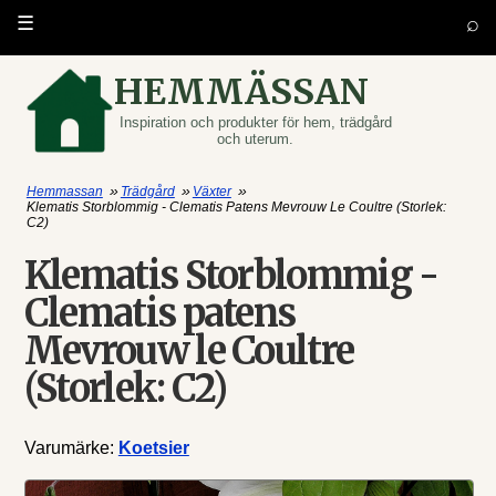
⌕
☰
HEMMÄSSAN
Inspiration och produkter för hem, trädgård
och uterum.
»
»
»
Hemmassan
Trädgård
Växter
Klematis Storblommig - Clematis Patens Mevrouw Le Coultre (Storlek:
C2)
Klematis Storblommig -
Clematis patens
Mevrouw le Coultre
(Storlek: C2)
Varumärke:
Koetsier