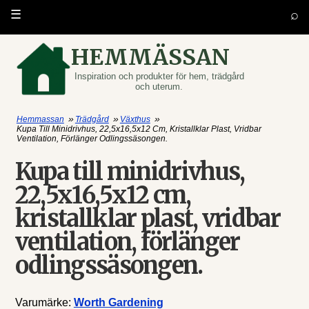
⌕
☰
HEMMÄSSAN
Inspiration och produkter för hem, trädgård
och uterum.
»
»
»
Hemmassan
Trädgård
Växthus
Kupa Till Minidrivhus, 22,5x16,5x12 Cm, Kristallklar Plast, Vridbar
Ventilation, Förlänger Odlingssäsongen.
Kupa till minidrivhus,
22,5x16,5x12 cm,
kristallklar plast, vridbar
ventilation, förlänger
odlingssäsongen.
Varumärke:
Worth Gardening