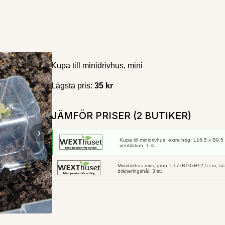
Kupa till minidrivhus, mini
Lägsta pris:
35 kr
JÄMFÖR PRISER (2 BUTIKER)
›
Kupa till minidrivhus, extra hög, L16,5 x B9,5 
ventilation, 1 st.
Minidrivhus mini, grön, L17xB10xH12,5 cm, stabi
dräneringshål, 3 st.