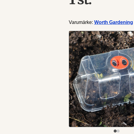
Varumärke:
Worth Gardening
‹