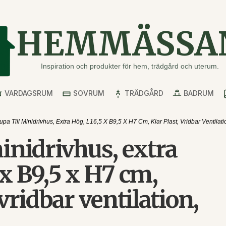
HEMMÄSSA
Inspiration och produkter för hem, trädgård och uterum.
VARDAGSRUM
SOVRUM
TRÄDGÅRD
BADRUM
upa Till Minidrivhus, Extra Hög, L16,5 X B9,5 X H7 Cm, Klar Plast, Vridbar Ventilatio
minidrivhus, extra
 x B9,5 x H7 cm,
 vridbar ventilation,