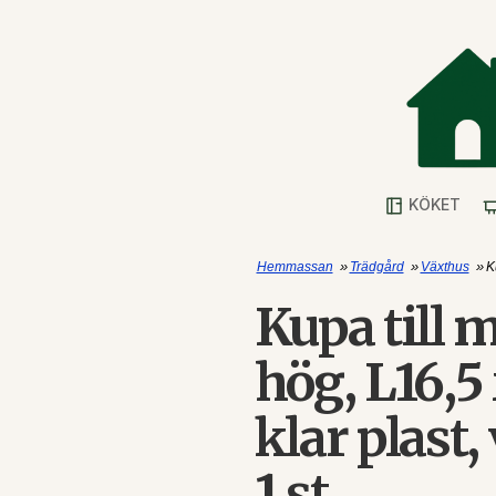
KÖKET
»
»
»
Hemmassan
Trädgård
Växthus
K
Kupa till 
hög, L16,5
klar plast,
1 st.