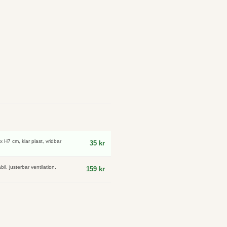
x H7 cm, klar plast, vridbar
35 kr
l, justerbar ventilation,
159 kr