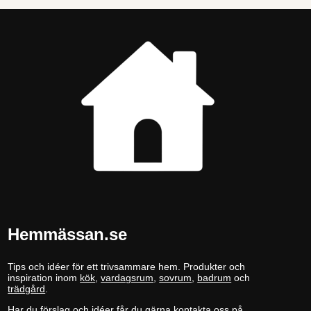
Hemmässan.se
Tips och idéer för ett trivsammare hem. Produkter och
inspiration inom
kök
,
vardagsrum
,
sovrum
,
badrum
och
trädgård
.
Har du förslag och idéer får du gärna kontakta oss på