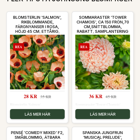
BLOMSTERLIN 'SALMON',
SOMMARASTER 'TOWER
RIKBLOMMANDE,
CHAMOIS', CA 150 FRÖN,70
FÄRGNYANSER I ROSA,
CM,SNITTBLOMMA,
HÖJD 45 CM, ETTÅRIG,
RABATT, SAMPLANTERING
SOLIGT LÄGE, CA 300 FRÖN.
REA
REA
28 KR
36 KR
35 KR
45 KR
Blomsterlin 'Salmon'
Sommaraster 'Tower Chamois'
LÄS MER HÄR
LÄS MER HÄR
PENSÉ 'COMEDY MIXED' F2,
SPANSKA JUNGFRUN
SMÅBLOMMIG, ÄTBARA
'MUSICAL PRELUDE',