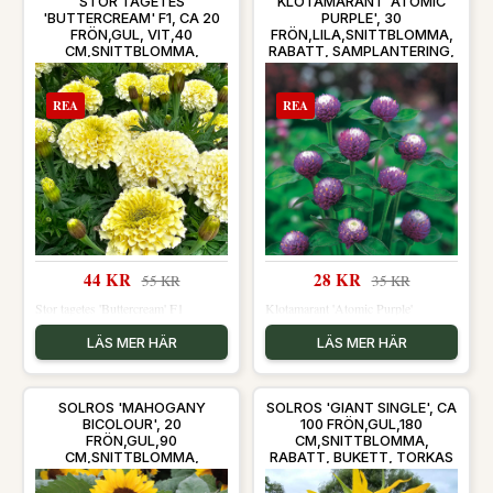
STOR TAGETES
KLOTAMARANT 'ATOMIC
'BUTTERCREAM' F1, CA 20
PURPLE', 30
FRÖN,GUL, VIT,40
FRÖN,LILA,SNITTBLOMMA,
CM,SNITTBLOMMA,
RABATT, SAMPLANTERING,
RABATT, SAMPLANTERING
TORKAS
REA
REA
44 KR
28 KR
55 KR
35 KR
Stor tagetes 'Buttercream' F1
Klotamarant 'Atomic Purple'
LÄS MER HÄR
LÄS MER HÄR
SOLROS 'MAHOGANY
SOLROS 'GIANT SINGLE', CA
BICOLOUR', 20
100 FRÖN,GUL,180
FRÖN,GUL,90
CM,SNITTBLOMMA,
CM,SNITTBLOMMA,
RABATT, BUKETT, TORKAS
RABATT, BUKETT, TORKAS