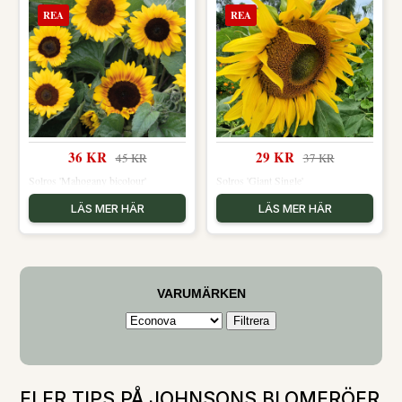
REA
REA
36 KR
29 KR
45 KR
37 KR
Solros 'Mahogany bicolour'
Solros 'Giant Single'
LÄS MER HÄR
LÄS MER HÄR
VARUMÄRKEN
FLER TIPS PÅ JOHNSONS BLOMFRÖER