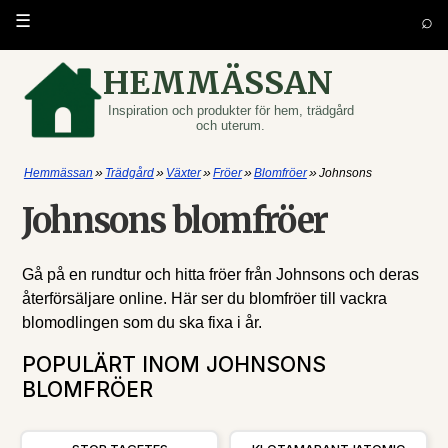
⌕
☰
HEMMÄSSAN
Inspiration och produkter för hem, trädgård
och uterum.
»
»
»
»
»
Hemmässan
Trädgård
Växter
Fröer
Blomfröer
Johnsons
Johnsons blomfröer
Gå på en rundtur och hitta fröer från Johnsons och deras
återförsäljare online. Här ser du blomfröer till vackra
blomodlingen som du ska fixa i år.
POPULÄRT INOM JOHNSONS
BLOMFRÖER