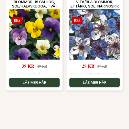
BLOMMOR, 15 CM HÖG,
VITA/BLÅ BLOMMOR,
SOL/HALVSKUGGA, TVÅ-
ETTÅRIG, SOL, NÄRINGSRIK
ÅRIG.
JORD, CA 200 FRÖN.
REA
REA
39 KR
29 KR
49 KR
37 KR
Pensé 'Comedy Mixed' F2
Spanska jungfrun 'Musical Prelude'
LÄS MER HÄR
LÄS MER HÄR