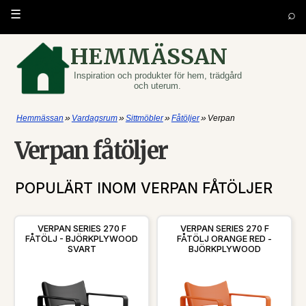
⌕
☰
HEMMÄSSAN
Inspiration och produkter för hem, trädgård
och uterum.
»
»
»
»
Hemmässan
Vardagsrum
Sittmöbler
Fåtöljer
Verpan
Verpan fåtöljer
POPULÄRT INOM VERPAN FÅTÖLJER
VERPAN SERIES 270 F
VERPAN SERIES 270 F
FÅTÖLJ - BJÖRKPLYWOOD
FÅTÖLJ ORANGE RED -
SVART
BJÖRKPLYWOOD