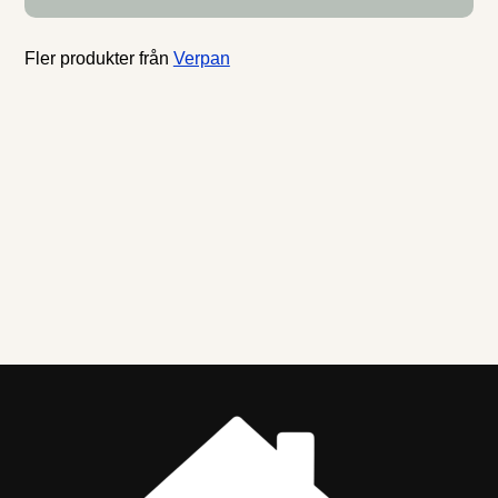
Sällsynt designpärla som speglar
Sällsynt designpärla som speglar
Pantons innovativa stil.-
Pantons innovativa stil.-
Formgivning av Verner Panton.-
Formgivning av Verner Panton.-
Fåtölj i björkplywood. Shoppa
Fåtölj i björkplywood. Shoppa
Fler produkter från
Verpan
Fåtöljer och mer Fåtöljer & Sittpuffar
Fåtöljer och mer Fåtöljer & Sittpuffar
hos Royal Design.
hos Royal Design.