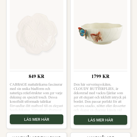
849 KR
1799 KR
CABBAGE mattallrikarna fascinerar
Den här serveringsskålen,
med sin unika bladform och
CLOUDY BUTTERFLIES, är
naturliga reliefstruktur som ger varje
dekorerad med vackra fjärilar som
dukning en speciell touch. Dessa
ger ett elegant och lekfullt intryck på
konstfullt utformade tallrikar
bordet. Den passar perfekt för att
förvandlar ditt matbord till en elegant
servera snacks, nötter eller desserter
bordsdukning. Tillverkad i Portugal.
och skapar en charmig känsla vid
varje måltid. Den organiska formen
och de konstnärliga fjärilarna gör
LÄS MER HÄR
LÄS MER HÄR