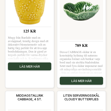
125 KR
Mugg från Bardallo med en
avslappnad, trendig design med ett
dekorativt blomstermotiv och en
789 KR
härlig färg perfekt för att liva upp
bordsdukningen. Den är gjord av
Dessa CABBAGE-skålar är en
lergods perfekt för varma drycker
konstnärlig hyllning till naturens
som kaffe och te. Kombinera olika
organiska former och berikar varje
modeller och färger för att skapa din
bord med sin utsökta bladstruktur.
egna fina blandning.Om muggen
Setet med fyra skålar imponerar med
LÄS MER HÄR
från Bardallo- Avslappnad, trendig
sitt mångsidiga användningsområde
design.- Gjord av lergods.- Från
- från en stilfull förrätt till en elegant
serien Flora.- Dekorativt
dessert. Tillverkad i Portugal.
blomstermotiv.- Finns i flera
LÄS MER HÄR
färger.Skötselråd för muggen- Tål
diskmaskin.- Tål mikrovågsugn.
Shoppa Kaffekoppar och mer
Muggar & Koppar hos Royal
MIDDAGSTALLRIK
LITEN SERVERINGSSKÅL
Design.
CABBAGE, 4 ST.
CLOUDY BUTTERFLIES