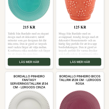
215 KR
125 KR
Tallrik från Bardallo med en elegant
Mugg från Bardallo med en
design med ett dekorativt, taktilt
avslappnad, trendig design med ett
mönster som ger designen det där
dekorativt blomstermotiv och en
lilla extra. Den är gjord av lergods
härlig färg perfekt för att liva upp
med vackra färger att välja mellan.
bordsdukningen. Den är gjord av
Kombinera olika modeller och färger
lergods perfekt för varma drycker
för att skapa din egna fina
som kaffe och te. Kombinera olika
blandning.Om tallriken från
modeller och färger för att skapa din
Bardallo- Ø28 cm.- Elegant, trendig
egna fina blandning.Om muggen
LÄS MER HÄR
LÄS MER HÄR
design.- Gjord av lergods.- Från
från Bardallo- Avslappnad, trendig
serien Bicos.- Finns i flera
design.- Gjord av lergods.- Från
färger.Skötselråd för tallriken- Tål
serien Flora.- Dekorativt
diskmaskin.- Tål mikrovågsugn.
blomstermotiv.- Finns i flera
BORDALLO PINHEIRO
BORDALLO PINHEIRO BICOS
Shoppa Mattallrikar och mer
färger.Skötselråd för muggen- Tål
FANTASY
TALLRIK Ø28 CM - LERGODS
Tallrikar hos Royal Design.
diskmaskin.- Tål mikrovågsugn.
SERVERINGSTALLRIK Ø34
ROSA
Shoppa Kaffekoppar och mer
CM - LERGODS CINZA
Muggar & Koppar hos Royal
Design.