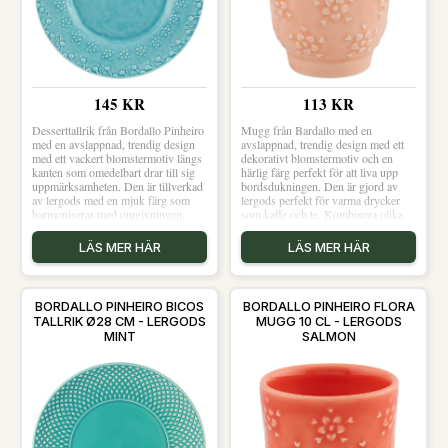
145 KR
113 KR
Desserttallrik från Bordallo Pinheiro
Mugg från Bardallo med en
med en avslappnad, trendig design
avslappnad, trendig design med ett
med ett vackert blomstermotiv längs
dekorativt blomstermotiv och en
kanten som omedelbart drar till sig
härlig färg perfekt för att liva upp
uppmärksamheten. Den är tillverkad
bordsdukningen. Den är gjord av
av lergods med en mjuk färg som
lergods perfekt för varma drycker
harmoniserar med omgivningen.
som kaffe och te. Kombinera olika
Desserttallriken har en liten storlek
modeller och färger för att skapa din
perfekt för olika förrätter och
egna fina blandning.Om muggen
LÄS MER HÄR
LÄS MER HÄR
desserter. Kombinera olika modeller
från Bardallo- Avslappnad, trendig
och färger för att skapa din egna fina
design.- Gjord av lergods.- Från
blandning. Om desserttallriken från
serien Flora.- Dekorativt
Bordallo Pinheiro- Avslappnad,
blomstermotiv.- Finns i flera
BORDALLO PINHEIRO BICOS
BORDALLO PINHEIRO FLORA
trendig design.- Gjord av lergods.-
färger.Skötselråd för muggen- Tål
TALLRIK Ø28 CM - LERGODS
MUGG 10 CL - LERGODS
Från serien Flora.- Vackert
diskmaskin.- Tål mikrovågsugn.
MINT
SALMON
blomstermotiv.- Finns i flera färger.
Shoppa Kaffekoppar och mer
Skötselråd för desserttallriken- Tål
Muggar & Koppar hos Royal
diskmaskin.- Tål mikrovågsugn.
Design.
Shoppa Assietter och mer Tallrikar
hos Royal Design.