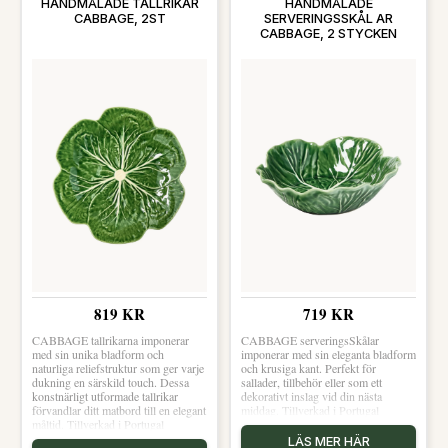
HANDMÅLADE TALLRIKAR
HANDMÅLADE
CABBAGE, 2ST
SERVERINGSSKÅL AR
CABBAGE, 2 STYCKEN
819 KR
719 KR
CABBAGE tallrikarna imponerar
CABBAGE serveringsSkålar
med sin unika bladform och
imponerar med sin eleganta bladform
naturliga reliefstruktur som ger varje
och krusiga kant. Perfekt för
dukning en särskild touch. Dessa
sallader, tillbehör eller som ett
konstnärligt utformade tallrikar
dekorativt inslag vid din nästa
förvandlar ditt matbord till en elegant
middag. Tillverkad i Portugal
måltid. Tillverkad i Portugal
LÄS MER HÄR