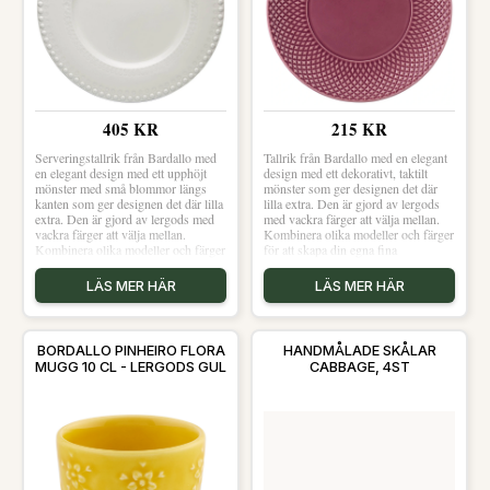
405 KR
215 KR
Serveringstallrik från Bardallo med
Tallrik från Bardallo med en elegant
en elegant design med ett upphöjt
design med ett dekorativt, taktilt
mönster med små blommor längs
mönster som ger designen det där
kanten som ger designen det där lilla
lilla extra. Den är gjord av lergods
extra. Den är gjord av lergods med
med vackra färger att välja mellan.
vackra färger att välja mellan.
Kombinera olika modeller och färger
Kombinera olika modeller och färger
för att skapa din egna fina
för att skapa din egna fina
blandning.Om tallriken från
blandning.Om serveringstallriken
Bardallo- Ø28 cm.- Elegant, trendig
LÄS MER HÄR
LÄS MER HÄR
från Bardallo- Ø34 cm.- Elegant,
design.- Gjord av lergods.- Från
trendig design.- Gjord av lergods.-
serien Bicos.- Finns i flera
Från serien Fantasy.- Finns i flera
färger.Skötselråd för tallriken- Tål
färger.Skötselråd för
diskmaskin.- Tål mikrovågsugn.
BORDALLO PINHEIRO FLORA
HANDMÅLADE SKÅLAR
serveringstallriken- Tål diskmaskin.-
Shoppa Mattallrikar och mer
MUGG 10 CL - LERGODS GUL
CABBAGE, 4ST
Tål mikrovågsugn. Shoppa
Tallrikar hos Royal Design.
Mattallrikar och mer Tallrikar hos
Royal Design.