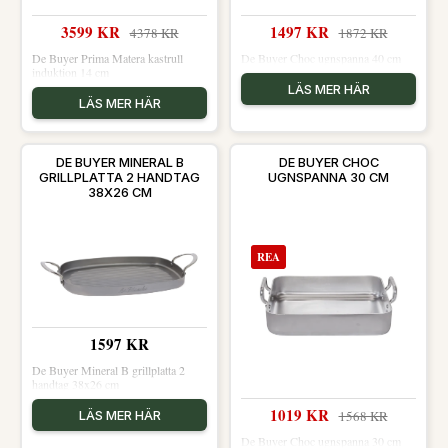
3599 KR
1497 KR
4378 KR
1872 KR
De Buyer Prima Matera kastrull
De Buyer Choc ugnspanna 40 cm
induktion 14 cm
LÄS MER HÄR
LÄS MER HÄR
DE BUYER MINERAL B
DE BUYER CHOC
GRILLPLATTA 2 HANDTAG
UGNSPANNA 30 CM
38X26 CM
REA
1597 KR
De Buyer Mineral B grillplatta 2
handtag 38x26 cm
1019 KR
LÄS MER HÄR
1568 KR
De Buyer Choc ugnspanna 30 cm