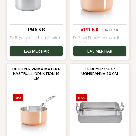
1540 KR
6151 KR
10433 KR
De Buyer Alchimy kastrull rostfritt
De Buyer Prima Matera kastrull
stål Ø14 cm
induktion 24 cm
LÄS MER HÄR
LÄS MER HÄR
DE BUYER PRIMA MATERA
DE BUYER CHOC
KASTRULL INDUKTION 14
UGNSPANNA 40 CM
CM
REA
REA