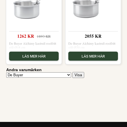
1262 KR
2055 KR
1893 KR
De Buyer Alchimy kastrull rostfritt
De Buyer Alchimy kastrull rostfritt
stål Ø18 cm
stål Ø20 cm
LÄS MER HÄR
LÄS MER HÄR
Andra varumärken