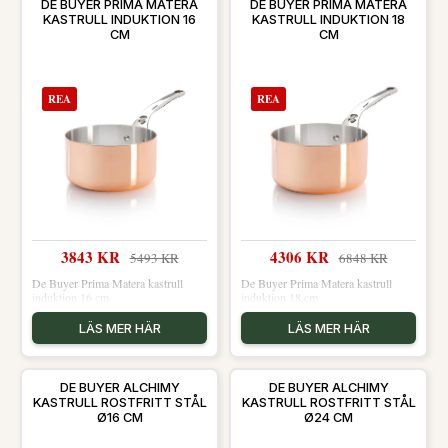
DE BUYER PRIMA MATERA
DE BUYER PRIMA MATERA
KASTRULL INDUKTION 16
KASTRULL INDUKTION 18
CM
CM
REA
REA
3843 KR
4306 KR
5493 KR
6848 KR
De Buyer Prima Matera kastrull
De Buyer Prima Matera kastrull
induktion 16 cm
induktion 18 cm
LÄS MER HÄR
LÄS MER HÄR
DE BUYER ALCHIMY
DE BUYER ALCHIMY
KASTRULL ROSTFRITT STÅL
KASTRULL ROSTFRITT STÅL
Ø16 CM
Ø24 CM