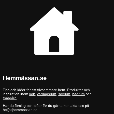
Hemmässan.se
Tips och idéer för ett trivsammare hem. Produkter och
inspiration inom
kök
,
vardagsrum
,
sovrum
,
badrum
och
trädgård
.
Har du förslag och idéer får du gärna kontakta oss på
hej[at]hemmassan.se