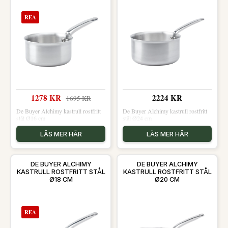
REA
1278 KR
2224 KR
1695 KR
De Buyer Alchimy kastrull rostfritt
De Buyer Alchimy kastrull rostfritt
stål Ø16 cm
stål Ø24 cm
LÄS MER HÄR
LÄS MER HÄR
DE BUYER ALCHIMY
DE BUYER ALCHIMY
KASTRULL ROSTFRITT STÅL
KASTRULL ROSTFRITT STÅL
Ø18 CM
Ø20 CM
REA