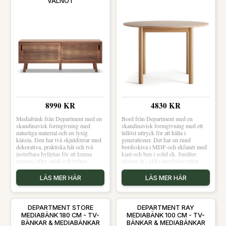
VALNÖT
8990 KR
4830 KR
Mediabänk från Department med en
Bord från Department med en
skandinavisk formgivning med
skandinavisk formgivning med ett
naturliga material och en lyxig
tidlöst uttryck för att hålla i
känsla. Den har två skjutdörrar med
generationer. Det har en rund
dekorativa, praktiska hål och två
bordsskiva i MDF och ekfanér med
justerbara hyllplan för att kunna
kant och ben i solid ek. Smälter
anpassa efter smak och behov.
elegant in i olika inredningsstilar.
Mediabänken har två smarta hål på
Om bordet från Department- Wood
baksidan för sladdar och kablar man
uppskattas för den klassiska
LÄS MER HÄR
LÄS MER HÄR
inte vill se.Designad i Sverige.Om
designen.- Wood är också omtyckt
mediabänken från Department- Ray
för den runda formen.- Kombinera
uppskattas för den skandinaviska
bordet med en pinnstol från
designen.- Ray är också omtyckt för
Department.- Från serien Wood.-
DEPARTMENT STORE
DEPARTMENT RAY
de väldesignade detaljerna.- Från
Produkten är tillverkad av naturligt
MEDIABÄNK 180 CM - TV-
MEDIABÄNK 100 CM - TV-
serien Ray.- Hål för sladdar och
material, vilket gör varje exemplar
BÄNKAR & MEDIABÄNKAR
BÄNKAR & MEDIABÄNKAR
kablar man inte vill se.-
unikt.- Lämplig för användning för