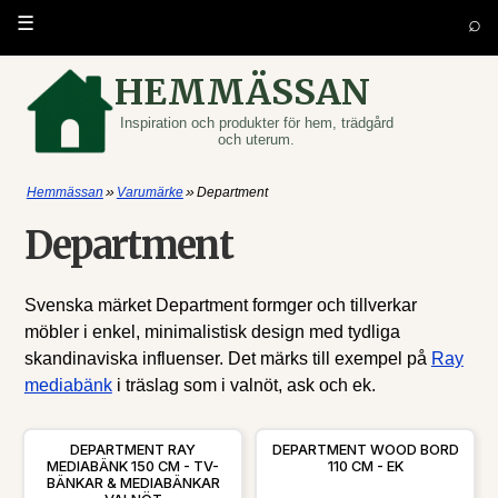
⌕
☰
HEMMÄSSAN
Inspiration och produkter för hem, trädgård
och uterum.
»
»
Hemmässan
Varumärke
Department
Department
Svenska märket Department formger och tillverkar
möbler i enkel, minimalistisk design med tydliga
skandinaviska influenser. Det märks till exempel på
Ray
mediabänk
i träslag som i valnöt, ask och ek.
DEPARTMENT RAY
DEPARTMENT WOOD BORD
MEDIABÄNK 150 CM - TV-
110 CM - EK
BÄNKAR & MEDIABÄNKAR