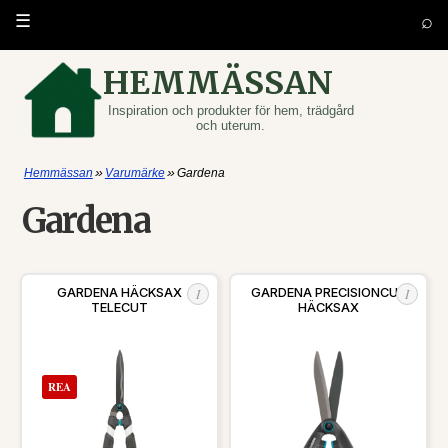
⌕
☰
HEMMÄSSAN
Inspiration och produkter för hem, trädgård
och uterum.
»
»
Hemmässan
Varumärke
Gardena
Gardena
I
I
GARDENA HÄCKSAX
GARDENA PRECISIONCUT
TELECUT
HÄCKSAX
REA